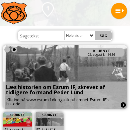
Hele siden
KLUBNYT
02. august kl. 14:36
Læs historien om Esrum IF, skrevet af
tidligere formand Peder Lund
Klik ind på www.esrumif.dk og klik på emnet Esrum IF´s
historie
KLUBNYT
KLUBNYT
02. august kl.
01. august kl.