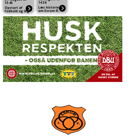
14:36
15:43
Læs historien
Opstart af
om Esrum IF,
fodbold og leg
skrevet af
hold for 3-5
tidligere
årige i Esrum
formand
IF lørdag d. 22.
Peder Lund
august 2026 kl.
9:00