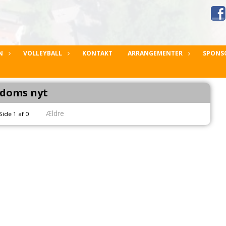
N
VOLLEYBALL
KONTAKT
ARRANGEMENTER
SPONS
doms nyt
Ældre
Side 1 af 0