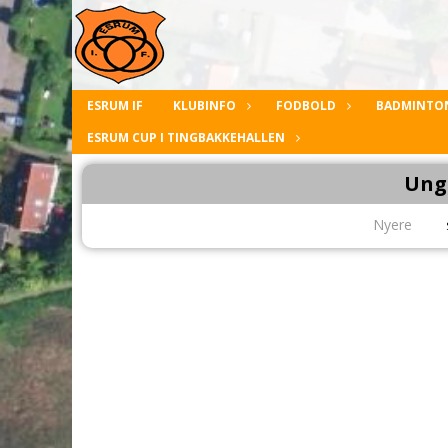
ESRUM IF
KLUBINFO
FODBOLD
BADMINTO
ESRUM CUP I TINGBAKKEHALLEN
Ung
Nyere