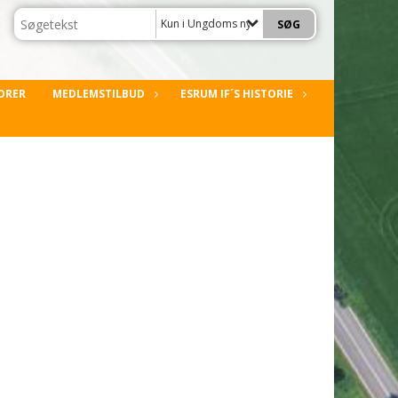
Kun i Ungdoms nyt
ORER
MEDLEMSTILBUD
ESRUM IF´S HISTORIE