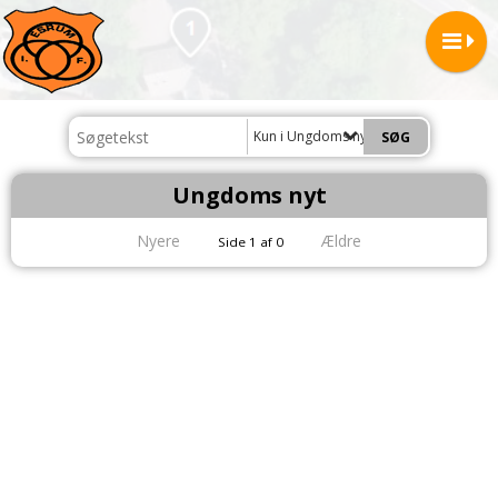
Kun i Ungdoms nyt
Ungdoms nyt
Nyere
Ældre
Side 1 af 0